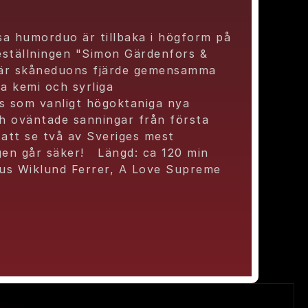
a humorduo är tillbaka i högform på 
ställningen "Simon Gärdenfors & 
är skåneduons fjärde gemensamma 
a kemi och syrliga 
s som vanligt högoktaniga nya 
h oväntade sanningar från första 
att se två av Sveriges mest 
gen går säker!   Längd: ca 120 min 
kus Wiklund Ferrer, A Love Supreme